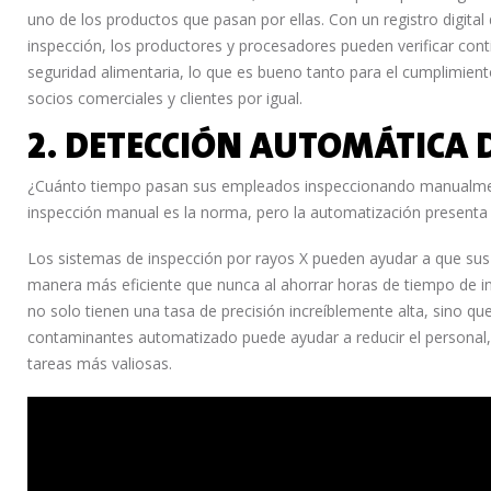
uno de los productos que pasan por ellas. Con un registro digita
inspección, los productores y procesadores pueden verificar con
seguridad alimentaria, lo que es bueno tanto para el cumplimie
socios comerciales y clientes por igual.
2. DETECCIÓN AUTOMÁTICA
¿Cuánto tiempo pasan sus empleados inspeccionando manualment
inspección manual es la norma, pero la automatización presenta
Los sistemas de inspección por rayos X pueden ayudar a que sus
manera más eficiente que nunca al ahorrar horas de tiempo de i
no solo tienen una tasa de precisión increíblemente alta, sino q
contaminantes automatizado puede ayudar a reducir el personal, 
tareas más valiosas.