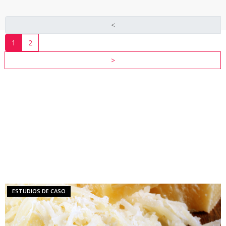
<
1
2
>
RECURSOS
DE
LA
INDUSTRIA
VER
TODOS
LOS
RECURSOS
ESTUDIOS DE CASO