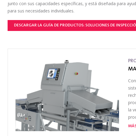
junto con sus capacidades específicas, y está diseñada para ayud
para sus necesidades individuales.
DESCARGAR LA GUÍA DE PRODUCTOS: SOLUCIONES DE INSPECCIÓ
PR
MA
Con
sis
rec
pro
la 
pro
MÁS