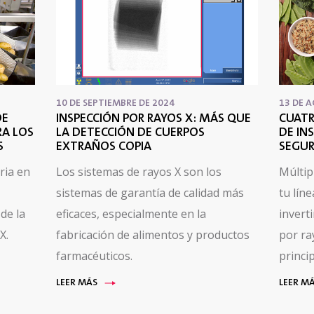
10 DE SEPTIEMBRE DE 2024
13 DE 
DE
INSPECCIÓN POR RAYOS X: MÁS QUE
CUATR
RA LOS
LA DETECCIÓN DE CUERPOS
DE IN
S
EXTRAÑOS COPIA
SEGUR
ria en
Los sistemas de rayos X son los
Múltip
sistemas de garantía de calidad más
tu lín
de la
eficaces, especialmente en la
invert
X.
fabricación de alimentos y productos
por ra
farmacéuticos.
princi
LEER MÁS
LEER M