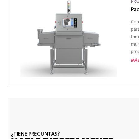
PR
Pac
Con
para
tam
mult
pro
MÁS
¿TIENE PREGUNTAS?