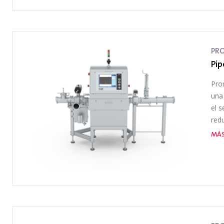
PR
Pip
Pro
una
el 
red
MÁS