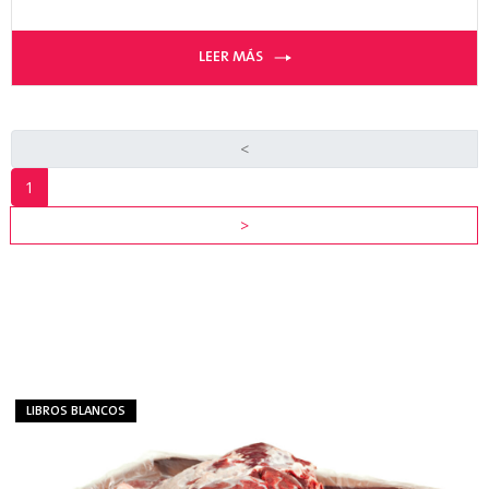
LEER MÁS
<
1
RECURSOS
>
DE
INDUSTRIA
VER
TODOS
LOS
RECURSOS
LIBROS BLANCOS