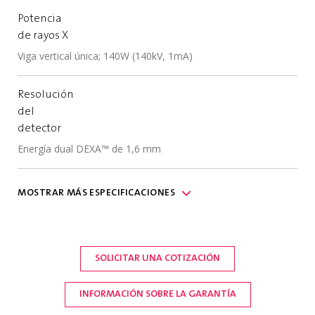
Potencia
de rayos X
Viga vertical única; 140W (140kV, 1mA)
Resolución
del
detector
Energía dual DEXA™ de 1,6 mm
Comunicación
MOSTRAR
MÁS
ESPECIFICACIONES
(2) puertos USB 2.0, (1) puerto Ethernet
10/100/1000 mbps, (1) puerto serie RS232; (1)
Puerto de interfaz EtherNet/IP Fieldbus u OPC-
UA opcional
SOLICITAR UNA COTIZACIÓN
INFORMACIÓN SOBRE LA GARANTÍA
Grado de