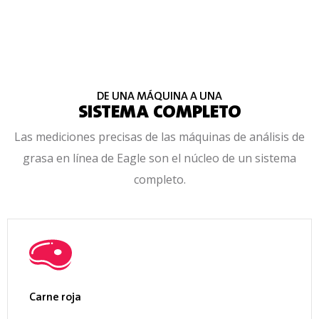
protección
y acabado
de la
máquina
Estándar IP69; Acero inoxidable tipo 304,
acabado superficial n.º 4, RA de menos de 32u
DE UNA MÁQUINA A UNA
pulgadas
SISTEMA COMPLETO
Las mediciones precisas de las máquinas de análisis de
Seguridad
grasa en línea de Eagle son el núcleo de un sistema
de las
completo.
radiaciones
Emisiones de rayos X <1 uS/hora; cumple con las
normas 21 CFR 1020.40, 21 CFR 179.21 y las
normas nacionalizadas EURATOM ER
Seguridad
eléctrica
Carne roja
Cumple con los circuitos de seguridad CAT-3