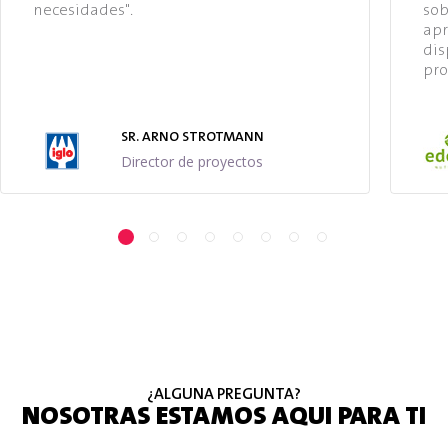
necesidades".
sob
apr
dis
pro
SR. ARNO STROTMANN
Director de proyectos
¿ALGUNA PREGUNTA?
NOSOTRAS ESTAMOS AQUI PARA TI