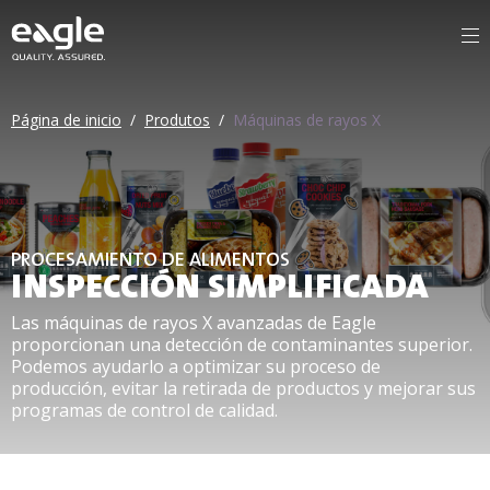
Página de inicio
/
Produtos
/
Máquinas de rayos X
PROCESAMIENTO DE ALIMENTOS
INSPECCIÓN SIMPLIFICADA
Las máquinas de rayos X avanzadas de Eagle
proporcionan una detección de contaminantes superior.
Podemos ayudarlo a optimizar su proceso de
producción, evitar la retirada de productos y mejorar sus
programas de control de calidad.