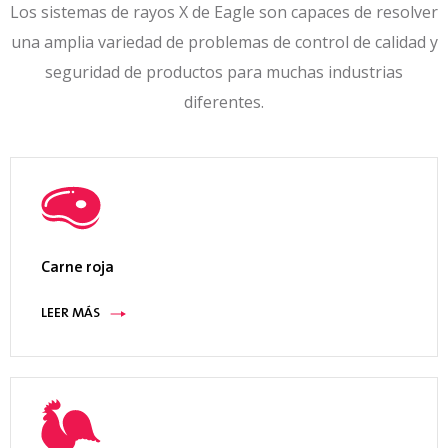
Seguridad
Los sistemas de rayos X de Eagle son capaces de resolver
de las
una amplia variedad de problemas de control de calidad y
radiaciones
seguridad de productos para muchas industrias
Emisiones de rayos X <1 uS/hora; cumple con las
normas 21 CFR 1020.40, 21 CFR 179.21 y las
diferentes.
normas nacionalizadas EURATOM ER
Seguridad
eléctrica
Cumple con los circuitos de seguridad CAT-3
(EN954), PLd (EN13849) con visualización del
Carne roja
sistema
LEER MÁS
Gestión
térmica
Intercambiador de calor refrigerado por agua,
suministro de agua de la planta ≥7,6LPM, se
requiere de 13°C a 21°C; Acondicionador de aire