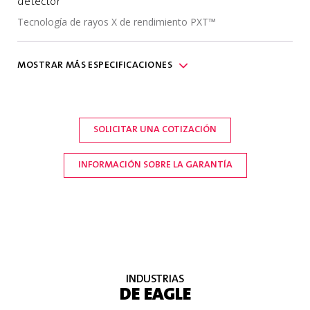
detector
Tecnología de rayos X de rendimiento PXT™
Comunicación
MOSTRAR
MÁS
ESPECIFICACIONES
(2) puertos USB 2.0, (1) puerto Ethernet
10/100/1000 mbps, (1) puerto serie RS232; (1)
Puerto de interfaz EtherNet/IP Fieldbus opcional
SOLICITAR UNA COTIZACIÓN
Grado de
INFORMACIÓN SOBRE LA GARANTÍA
protección
y acabado
de la
máquina
Estándar IP69; Acero inoxidable tipo 304,
acabado superficial n.° 4, RA de menos de 32u
pulgadas
INDUSTRIAS
DE EAGLE