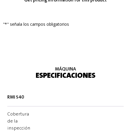
Get pricing information for this product
"
*
" señala los campos obligatorios
MÁQUINA
ESPECIFICACIONES
RMI 540
Cobertura
de la
inspección