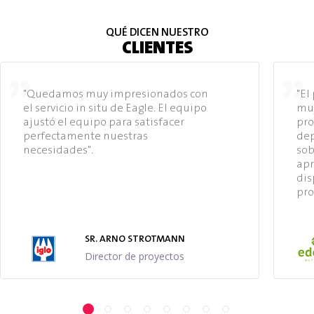
QUÉ DICEN NUESTRO
CLIENTES
"Quedamos muy impresionados con
"El
el servicio in situ de Eagle. El equipo
muy
ajustó el equipo para satisfacer
pro
perfectamente nuestras
dep
necesidades".
sob
apr
dis
pro
SR. ARNO STROTMANN
Director de proyectos