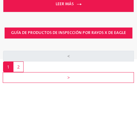
LEER MÁS
GUÍA DE PRODUCTOS DE INSPECCIÓN POR RAYOS X DE EAGLE
<
1
2
>
INDUSTRIA
RECURSOS
VER
TODOS
LOS
RECURSOS