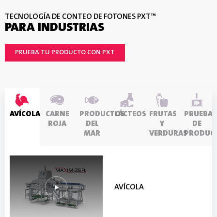
TECNOLOGÍA DE CONTEO DE FOTONES PXT™
PARA INDUSTRIAS
PRUEBA TU PRODUCTO CON PXT
AVÍCOLA
CARNE
PRODUCTOS
LÁCTEOS
FRUTAS
PRUEBAS
ROJA
DEL
Y
DE
MAR
VERDURAS
PRODUC
LÁCTEOS
FRUTAS Y VERDURAS
AVÍCOLA
CARNE ROJA
PRODUCTOS DEL MAR
PRUEBAS DE PRODUCTOS