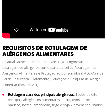
REQUISITOS DE ROTULAGEM DE
ALÉRGENOS ALIMENTARES
As atualizações também abrangem regras rigorosas de
rotulagem de alérgenos como parte da Lei de Rotulagem de
Alérgenos Alimentares e Proteção ao Consumidor (FALCPA) e da
Lei de Segurança, Tratamento, Educação e Pesquisa de Alergia
Alimentar (FASTER Act):
Rotulagem clara dos principais alergênicos:
Todos os oito
principais alergênicos alimentares – leite, ovos, peixe,
marisco, nozes, amendoim, trigo e soja – devem ser listados