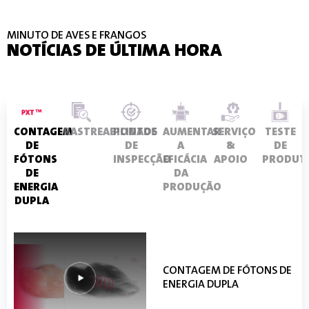
MINUTO DE AVES E FRANGOS
NOTÍCIAS DE ÚLTIMA HORA
CONTAGEM
RASTREABILIDADE
PONTOS
AUMENTAR
SERVIÇO
TESTE
DE
DE
A
&
DE
FÓTONS
INSPECÇÃO
EFICÁCIA
APOIO
PRODUT
DE
DA
ENERGIA
PRODUÇÃO
DUPLA
CONTAGEM DE FÓTONS DE
AUMENTAR A EFICÁCIA DA
TESTE DE PRODUTOS
RASTREABILIDADE
PONTOS DE INSPECÇÃO
SERVIÇO & APOIO
ENERGIA DUPLA
PRODUÇÃO