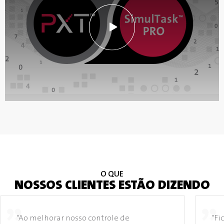
O QUE
NOSSOS CLIENTES ESTÃO DIZENDO
“Ao melhorar nosso controle de
"Fi