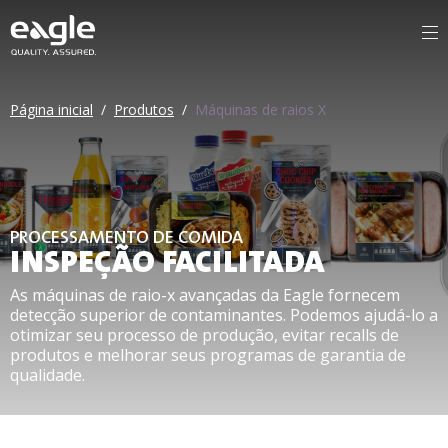
Página inicial
/
Produtos
/
Máquinas de raios X
PROCESSAMENTO DE COMIDA
INSPEÇÃO FACILITADA
As máquinas de raio-x avançadas da Eagle fornecem
detecção superior de contaminantes. Podemos ajudá-lo a
otimizar seu processo de produção, evitar recalls de
produtos e melhorar seus programas de garantia de
qualidade.