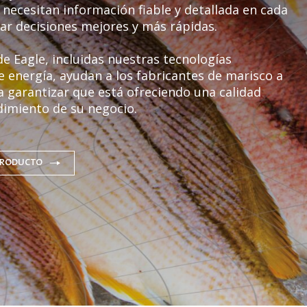
necesitan información fiable y detallada en cada
ar decisiones mejores y más rápidas.
e Eagle, incluidas nuestras tecnologías
 energía, ayudan a los fabricantes de marisco a
 garantizar que está ofreciendo una calidad
dimiento de su negocio.
PRODUCTO