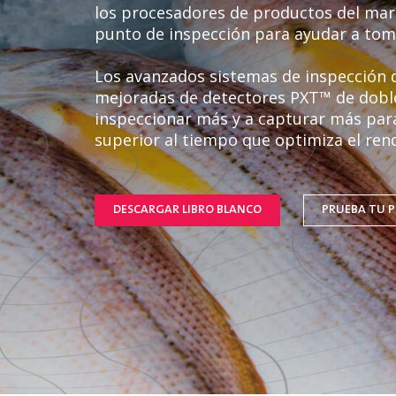
los procesadores de productos del mar 
punto de inspección para ayudar a tom
Los avanzados sistemas de inspección d
mejoradas de detectores PXT™ de doble
inspeccionar más y a capturar más para
superior al tiempo que optimiza el ren
DESCARGAR LIBRO BLANCO
PRUEBA TU 